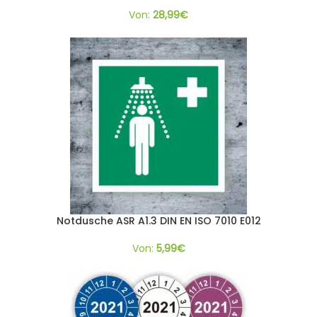
Von:
28,99
€
Notdusche ASR A1.3 DIN EN ISO 7010 E012
Von:
5,99
€