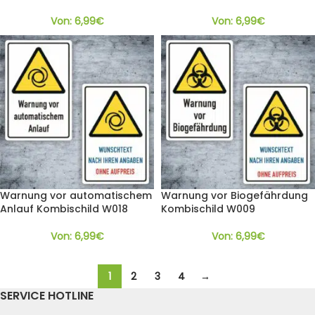
Von:
6,99
€
Von:
6,99
€
Warnung vor automatischem
Warnung vor Biogefährdung
Anlauf Kombischild W018
Kombischild W009
Von:
6,99
€
Von:
6,99
€
1
2
3
4
→
SERVICE HOTLINE