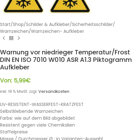
Start
/
Shop
/
Schilder & Aufkleber
/
Sicherheitsschilder
/
Warnzeichen
/
Warnzeichen- Aufkleber
Warnung vor niedrieger Temperatur/Frost
DIN EN ISO 7010 W010 ASR A1.3 Piktogramm
Aufkleber
Von:
5,99
€
inkl. 19 % MwSt.
zzgl.
Versandkosten
UV-RESISTENT-WASSERFEST-KRATZFEST
Selbstklebende Warnzeichen
Farbe: wie auf dem Bild abgebildet
Resistent gegen viele Chemikalien
Staffelpreise
Masse / Durchmesser Ø : in Varianten-Auswahl