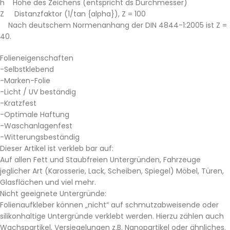
h Höhe des Zeichens (entspricht ds Durchmesser)
Z Distanzfaktor (1/tan {alpha}), Z = 100
Nach deutschem Normenanhang der DIN 4844-1:2005 ist Z =
40.
Folieneigenschaften
-Selbstklebend
-Marken-Folie
-Licht / UV beständig
-Kratzfest
-Optimale Haftung
-Waschanlagenfest
-Witterungsbeständig
Dieser Artikel ist verkleb bar auf:
Auf allen Fett und Staubfreien Untergründen, Fahrzeuge
jeglicher Art (Karosserie, Lack, Scheiben, Spiegel) Möbel, Türen,
Glasflächen und viel mehr.
Nicht geeignete Untergründe:
Folienaufkleber können „nicht“ auf schmutzabweisende oder
silikonhaltige Untergründe verklebt werden. Hierzu zählen auch
Wachspartikel, Versiegelungen z.B. Nanopartikel oder ähnliches.