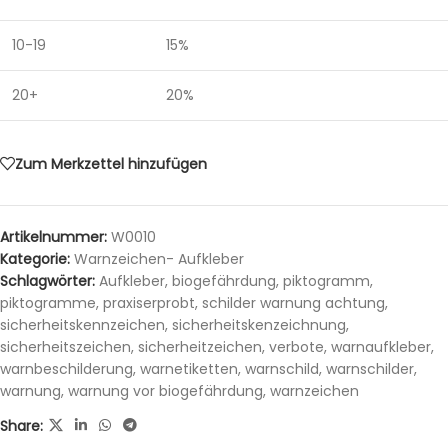
10-19
15%
20+
20%
Zum Merkzettel hinzufügen
Artikelnummer:
W0010
Kategorie:
Warnzeichen- Aufkleber
Schlagwörter:
Aufkleber
,
biogefährdung
,
piktogramm
,
piktogramme
,
praxiserprobt
,
schilder warnung achtung
,
sicherheitskennzeichen
,
sicherheitskenzeichnung
,
sicherheitszeichen
,
sicherheitzeichen
,
verbote
,
warnaufkleber
,
warnbeschilderung
,
warnetiketten
,
warnschild
,
warnschilder
,
warnung
,
warnung vor biogefährdung
,
warnzeichen
Share: