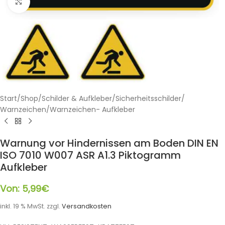
Klicken zum Vergrößern
Start
/
Shop
/
Schilder & Aufkleber
/
Sicherheitsschilder
/
Warnzeichen
/
Warnzeichen- Aufkleber
Warnung vor Hindernissen am Boden DIN EN
ISO 7010 W007 ASR A1.3 Piktogramm
Aufkleber
Von:
5,99
€
inkl. 19 % MwSt.
zzgl.
Versandkosten