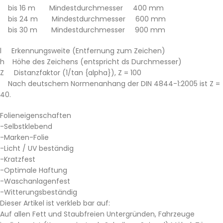
bis 16 m Mindestdurchmesser 400 mm
bis 24 m Mindestdurchmesser 600 mm
bis 30 m Mindestdurchmesser 900 mm
l Erkennungsweite (Entfernung zum Zeichen)
h Höhe des Zeichens (entspricht ds Durchmesser)
Z Distanzfaktor (1/tan {alpha}), Z = 100
Nach deutschem Normenanhang der DIN 4844-1:2005 ist Z =
40.
Folieneigenschaften
-Selbstklebend
-Marken-Folie
-Licht / UV beständig
-Kratzfest
-Optimale Haftung
-Waschanlagenfest
-Witterungsbeständig
Dieser Artikel ist verkleb bar auf:
Auf allen Fett und Staubfreien Untergründen, Fahrzeuge