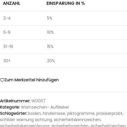
ANZAHL
EINSPARUNG IN %
2-4
5%
5-9
10%
10-19
15%
20+
20%
Zum Merkzettel hinzufügen
Artikelnummer:
W0007
Kategorie:
Warnzeichen- Aufkleber
Schlagwörter:
boden
,
hindernisse
,
piktogramme
,
praxiserprobt
,
schilder warnung achtung
,
sicherheitskennzeichen
,
sicherheitskenzeichnung
,
sicherheitszeichen
,
sicherheitzeichen
,