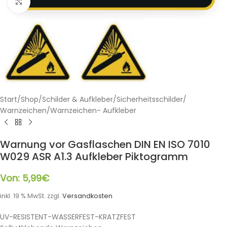
Klicken zum Vergrößern
Start
/
Shop
/
Schilder & Aufkleber
/
Sicherheitsschilder
/
Warnzeichen
/
Warnzeichen- Aufkleber
Warnung vor Gasflaschen DIN EN ISO 7010
W029 ASR A1.3 Aufkleber Piktogramm
Von:
5,99
€
inkl. 19 % MwSt.
zzgl.
Versandkosten
UV-RESISTENT-WASSERFEST-KRATZFEST