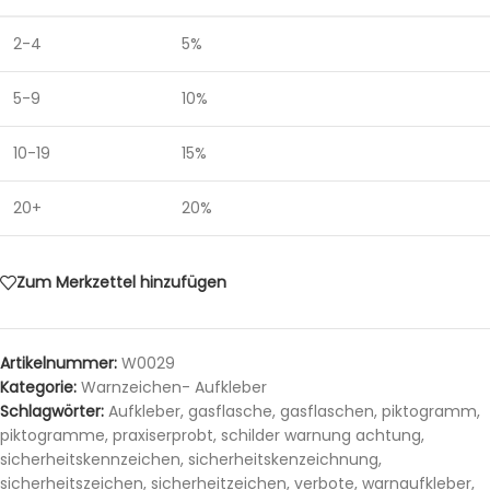
2-4
5%
5-9
10%
10-19
15%
20+
20%
Zum Merkzettel hinzufügen
Artikelnummer:
W0029
Kategorie:
Warnzeichen- Aufkleber
Schlagwörter:
Aufkleber
,
gasflasche
,
gasflaschen
,
piktogramm
,
piktogramme
,
praxiserprobt
,
schilder warnung achtung
,
sicherheitskennzeichen
,
sicherheitskenzeichnung
,
sicherheitszeichen
,
sicherheitzeichen
,
verbote
,
warnaufkleber
,