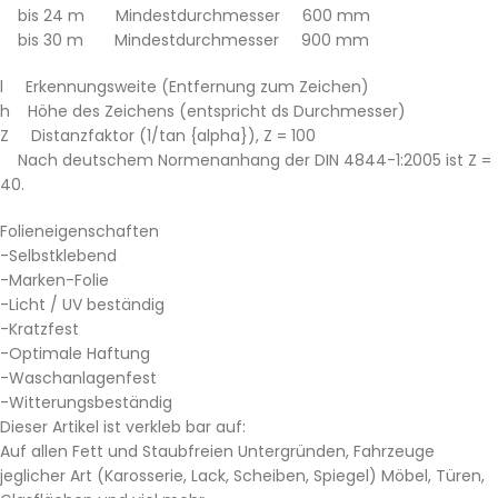
bis 24 m Mindestdurchmesser 600 mm
bis 30 m Mindestdurchmesser 900 mm
l Erkennungsweite (Entfernung zum Zeichen)
h Höhe des Zeichens (entspricht ds Durchmesser)
Z Distanzfaktor (1/tan {alpha}), Z = 100
Nach deutschem Normenanhang der DIN 4844-1:2005 ist Z =
40.
Folieneigenschaften
-Selbstklebend
-Marken-Folie
-Licht / UV beständig
-Kratzfest
-Optimale Haftung
-Waschanlagenfest
-Witterungsbeständig
Dieser Artikel ist verkleb bar auf:
Auf allen Fett und Staubfreien Untergründen, Fahrzeuge
jeglicher Art (Karosserie, Lack, Scheiben, Spiegel) Möbel, Türen,