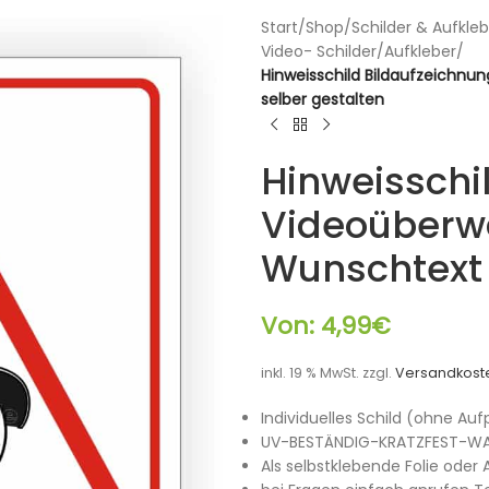
Start
/
Shop
/
Schilder & Aufkleb
Video- Schilder/Aufkleber
/
Hinweisschild Bildaufzeichnu
selber gestalten
Hinweisschi
Videoüberwa
Wunschtext 
Von:
4,99
€
inkl. 19 % MwSt.
zzgl.
Versandkost
Individuelles Schild (ohne Auf
UV-BESTÄNDIG-KRATZFEST-WA
Als selbstklebende Folie ode