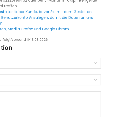
l 02228/911462 oder per E-Mail an info@printengel.de
hl treffen
stalter Lieber Kunde, bevor Sie mit dem Gestalten
 Benutzerkonto Anzulegen, damit die Daten an uns
n.
en, Mozilla Firefox und Google Chrom.
rfolgt Versand 11-13.08.2026
tion