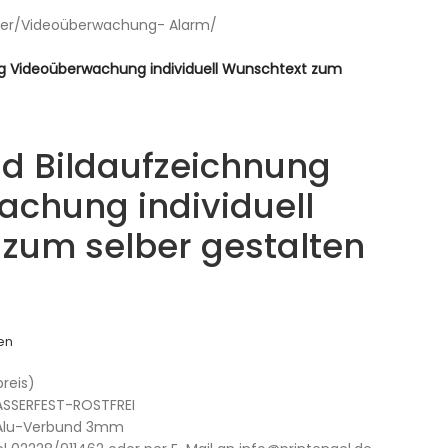
er
/
Videoüberwachung- Alarm
/
ng Videoüberwachung individuell Wunschtext zum
ld Bildaufzeichnung
chung individuell
zum selber gestalten
en
preis)
SSERFEST-ROSTFREI
r Alu-Verbund 3mm