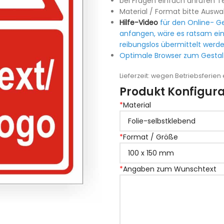
bei Fragen einfach anrufen Te
Material / Format bitte Auswa
Hilfe-Video
für den Online- Ge
anfangen, wäre es ratsam ein
reibungslos übermittelt werde
Optimale Browser zum Gestalt
Lieferzeit:
wegen Betriebsferien e
Produkt Konfigura
*
Material
*
Format / Größe
*
Angaben zum Wunschtext