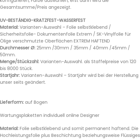
konfigurieren, Farbe auswählen, erst dann wird die
Gesamtsumme/Preis angezeigt.
UV-BESTÄNDIG-KRATZFEST-WASSERFEST
Material:
Varianten-Auswahl – Folie selbstklebend /
Sicherheitsfolie- Dokumentenfolie Extrem / SK-Vinylfolie für
Ölige verschmutzte Oberflächen EXTREM HAFTEND
Durchmesser Ø:
25mm /30mm / 35mm / 40mm /45mm /
50mm.
Menge/Stückzahl:
Varianten-Auswahl. als Staffelpreise von 120
bis 8000 Stück.
Startjahr:
Varianten-Auswahl – Startjahr wird bei der Herstellung
unser seits geändert.
Lieferform:
auf Bogen
Wartungsplaketten individuell online Designer
Material:
Folie selbstklebend und somit permanent haftend. Die
Hochleistungsfolie plus Beschichtung beziehungsweise Flüssiges