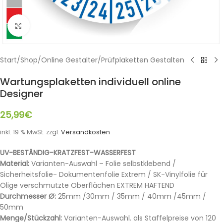
Klicken zum Vergrößern
Start
/
Shop
/
Online Gestalter
/
Prüfplaketten Gestalten
Wartungsplaketten individuell online
Designer
25,99
€
inkl. 19 % MwSt.
zzgl.
Versandkosten
UV-BESTÄNDIG-KRATZFEST-WASSERFEST
Material:
Varianten-Auswahl – Folie selbstklebend /
Sicherheitsfolie- Dokumentenfolie Extrem / SK-Vinylfolie für
Ölige verschmutzte Oberflächen EXTREM HAFTEND
Durchmesser Ø:
25mm /30mm / 35mm / 40mm /45mm /
50mm
Menge/Stückzahl:
Varianten-Auswahl. als Staffelpreise von 120