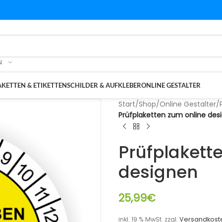
N
KETTEN & ETIKETTEN
SCHILDER & AUFKLEBER
ONLINE GESTALTER
Start
/
Shop
/
Online Gestalter
/
Prüfplaketten zum online des
Prüfplakett
designen
25,99
€
inkl. 19 % MwSt.
zzgl.
Versandkost