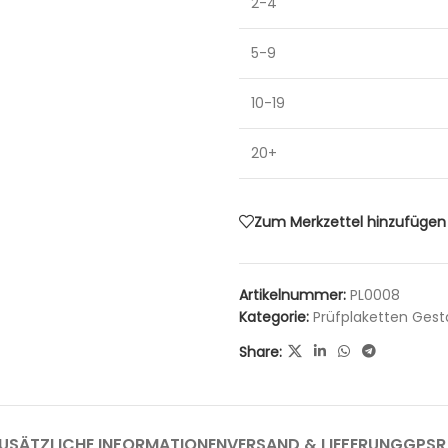
2-4
5-9
10-19
20+
Zum Merkzettel hinzufügen
Artikelnummer:
PL0008
Kategorie:
Prüfplaketten Gest
Share:
USÄTZLICHE INFORMATIONEN
VERSAND & LIEFERUNG
GPSR