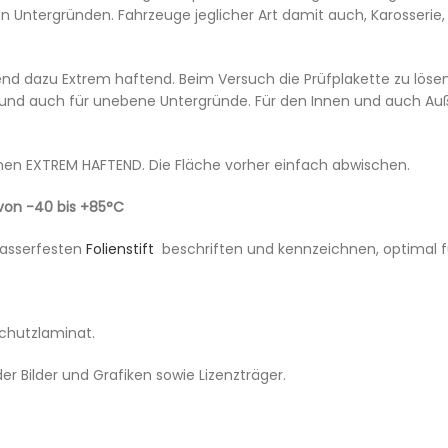
en Untergründen. Fahrzeuge jeglicher Art damit auch, Karosserie,
end dazu Extrem haftend. Beim Versuch die Prüfplakette zu lösen
ige und auch für unebene Untergründe. Für den Innen und auch Au
chen EXTREM HAFTEND. Die Fläche vorher einfach abwischen.
 von -40 bis +85°C
wasserfesten
Folienstift
beschriften und kennzeichnen, optimal fü
Schutzlaminat.
r Bilder und Grafiken sowie Lizenzträger.