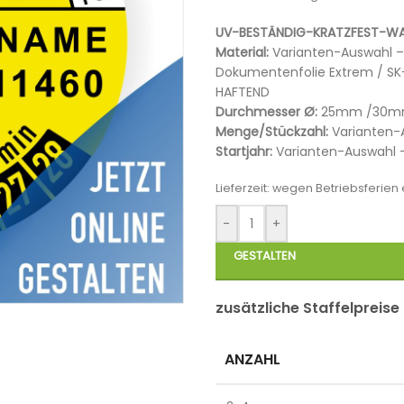
UV-BESTÄNDIG-KRATZFEST-WA
Material:
Varianten-Auswahl – F
Dokumentenfolie Extrem / SK-
HAFTEND
Durchmesser Ø:
25mm /30mm
Menge/Stückzahl:
Varianten-A
Startjahr:
Varianten-Auswahl – 
Lieferzeit:
wegen Betriebsferien e
-
+
GESTALTEN
zusätzliche Staffelpreise
ANZAHL