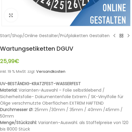
Klicken zum Vergrößern
Start
/
Shop
/
Online Gestalter
/
Prüfplaketten Gestalten
Wartungsetiketten DGUV
25,99
€
inkl. 19 % MwSt.
zzgl.
Versandkosten
UV-BESTÄNDIG-KRATZFEST-WASSERFEST
Material:
Varianten-Auswahl – Folie selbstklebend /
Sicherheitsfolie- Dokumentenfolie Extrem / SK-Vinylfolie für
Ölige verschmutzte Oberflächen EXTREM HAFTEND
Durchmesser Ø:
25mm /30mm / 35mm / 40mm /45mm /
50mm
Menge/Stückzahl:
Varianten-Auswahl. als Staffelpreise von 120
bis 8000 Stück