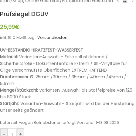
Start
/
Shop
/
Online Gestalter
/
Prüfplaketten Gestalten
Prüfsiegel DGUV
25,99
€
inkl. 19 % MwSt.
zzgl.
Versandkosten
UV-BESTÄNDIG-KRATZFEST-WASSERFEST
Material:
Varianten-Auswahl – Folie selbstklebend /
Sicherheitsfolie- Dokumentenfolie Extrem / SK-Vinylfolie für
Ölige verschmutzte Oberflächen EXTREM HAFTEND
Durchmesser Ø:
25mm /30mm / 35mm / 40mm /45mm /
50mm
Menge/Stückzahl:
Varianten-Auswahl. als Staffelpreise von 120
bis 8000 Stück
Startjahr:
Varianten-Auswahl – Startjahr wird bei der Herstellung
unser seits geändert.
Lieferzeit:
wegen Betriebsferien erfolgt Versand 11-13.08.2026
-
+