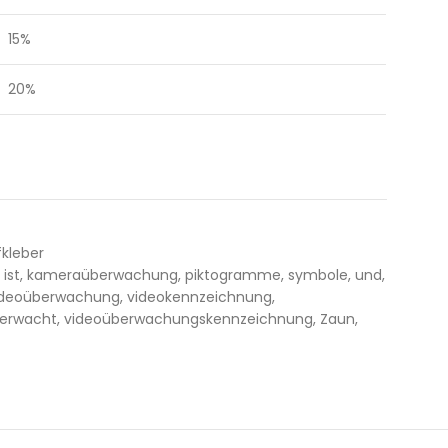
15%
20%
fkleber
ist
,
kameraüberwachung
,
piktogramme
,
symbole
,
und
,
videoüberwachung
,
videokennzeichnung
,
erwacht
,
videoüberwachungskennzeichnung
,
Zaun
,