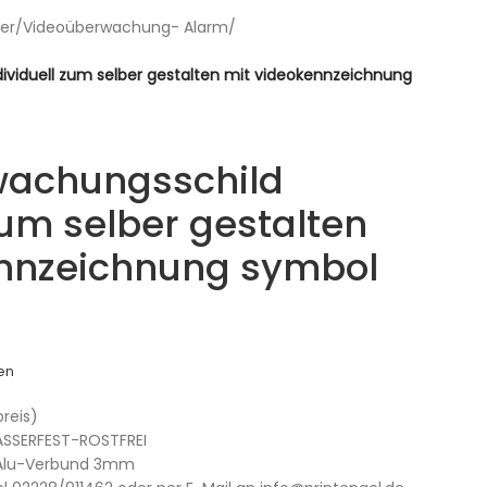
er
/
Videoüberwachung- Alarm
/
ividuell zum selber gestalten mit videokennzeichnung
wachungsschild
zum selber gestalten
ennzeichnung symbol
en
preis)
SSERFEST-ROSTFREI
r Alu-Verbund 3mm