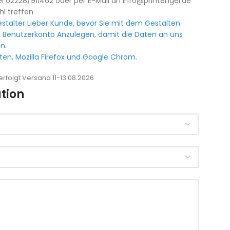
l 02228/911462 oder per E-Mail an info@printengel.de
hl treffen
stalter Lieber Kunde, bevor Sie mit dem Gestalten
 Benutzerkonto Anzulegen, damit die Daten an uns
n.
en, Mozilla Firefox und Google Chrom.
rfolgt Versand 11-13.08.2026
tion