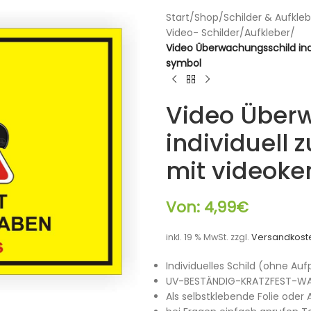
Start
/
Shop
/
Schilder & Aufkleb
Video- Schilder/Aufkleber
/
Video Überwachungsschild ind
symbol
Video Über
individuell 
mit videok
Von:
4,99
€
inkl. 19 % MwSt.
zzgl.
Versandkost
Individuelles Schild (ohne Auf
UV-BESTÄNDIG-KRATZFEST-WA
Als selbstklebende Folie ode