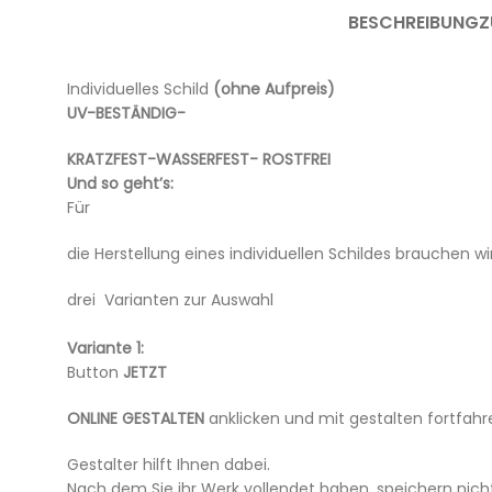
BESCHREIBUNG
Z
Individuelles Schild
(ohne Aufpreis)
UV-BESTÄNDIG-
KRATZFEST-WASSERFEST- ROSTFREI
Und so geht’s:
Für
die Herstellung eines individuellen Schildes brauchen wir
drei Varianten zur Auswahl
Variante 1:
Button
JETZT
ONLINE GESTALTEN
anklicken und mit gestalten fortfahr
Gestalter hilft Ihnen dabei.
Nach dem Sie ihr Werk vollendet haben, speichern nich