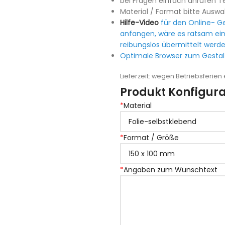
bei Fragen einfach anrufen Te
Material / Format bitte Auswa
Hilfe-Video
für den Online- Ge
anfangen, wäre es ratsam ein
reibungslos übermittelt werde
Optimale Browser zum Gestalt
Lieferzeit:
wegen Betriebsferien e
Produkt Konfigura
*
Material
*
Format / Größe
*
Angaben zum Wunschtext