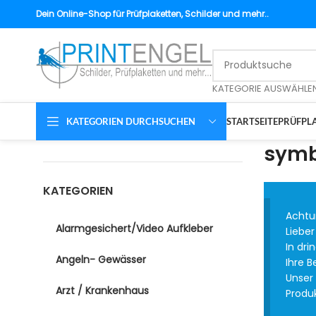
Dein
Online-Shop für Prüfplaketten, Schilder und mehr..
KATEGORIE AUSWÄHLE
KATEGORIEN DURCHSUCHEN
STARTSEITE
PRÜFPLA
symb
KATEGORIEN
Achtun
Alarmgesichert/Video Aufkleber
Lieber
In dri
Angeln- Gewässer
Ihre 
Unser
Arzt / Krankenhaus
Produk