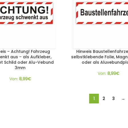
eis – Achtung! Fahrzeug
Hinweis Baustellenfahrz
nkt aus – als Aufkleber,
selbstklebende Folie, Magne
t Schild oder Alu-Vebund
oder als Aluvebundpl
3mm
Von:
8,99
€
Von:
8,99
€
1
2
3
→