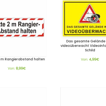
Das gesamte Gelände 
videoüberwacht Videoinf
Schild
2 m Rangierabstand halten
Von:
4,99
€
Von:
8,99
€