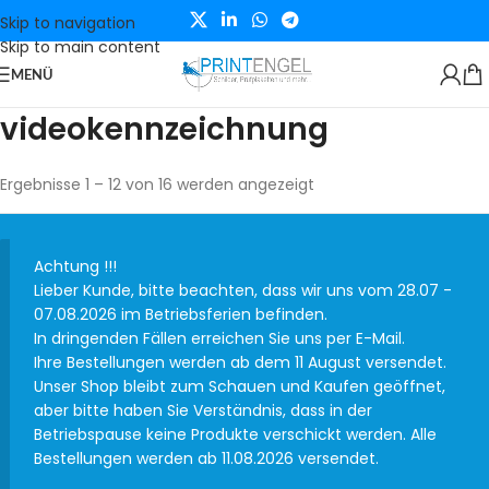
Skip to navigation
Skip to main content
MENÜ
videokennzeichnung
Ergebnisse 1 – 12 von 16 werden angezeigt
Achtung !!!
Lieber Kunde, bitte beachten, dass wir uns vom 28.07 -
07.08.2026 im Betriebsferien befinden.
In dringenden Fällen erreichen Sie uns per E-Mail.
Ihre Bestellungen werden ab dem 11 August versendet.
Unser Shop bleibt zum Schauen und Kaufen geöffnet,
aber bitte haben Sie Verständnis, dass in der
Betriebspause keine Produkte verschickt werden. Alle
Bestellungen werden ab 11.08.2026 versendet.