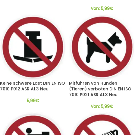
Von:
5,99
€
Keine schwere Last DIN EN ISO
Mitführen von Hunden
7010 P012 ASR A1.3 Neu
(Tieren) verboten DIN EN ISO
7010 P021 ASR A1.3 Neu
5,99
€
Von:
5,99
€