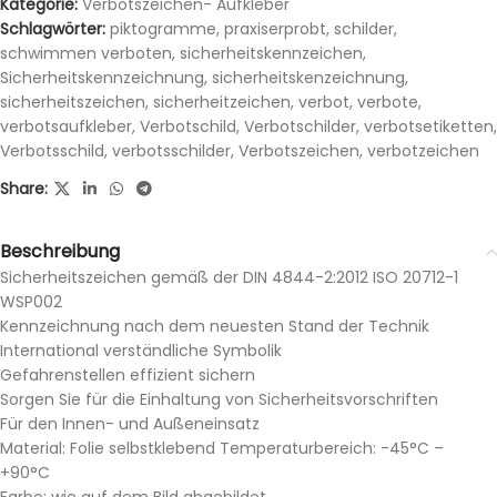
Kategorie:
Verbotszeichen- Aufkleber
Schlagwörter:
piktogramme
,
praxiserprobt
,
schilder
,
schwimmen verboten
,
sicherheitskennzeichen
,
Sicherheitskennzeichnung
,
sicherheitskenzeichnung
,
sicherheitszeichen
,
sicherheitzeichen
,
verbot
,
verbote
,
verbotsaufkleber
,
Verbotschild
,
Verbotschilder
,
verbotsetiketten
,
Verbotsschild
,
verbotsschilder
,
Verbotszeichen
,
verbotzeichen
Share:
Beschreibung
Sicherheitszeichen gemäß der DIN 4844-2:2012 ISO 20712-1
WSP002
Kennzeichnung nach dem neuesten Stand der Technik
International verständliche Symbolik
Gefahrenstellen effizient sichern
Sorgen Sie für die Einhaltung von Sicherheitsvorschriften
Für den Innen- und Außeneinsatz
Material: Folie selbstklebend Temperaturbereich: -45°C –
+90°C
Farbe: wie auf dem Bild abgebildet