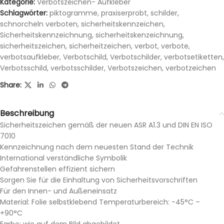
Kategorie:
Verbotszeichen- Aufkleber
Schlagwörter:
piktogramme
,
praxiserprobt
,
schilder
,
schnorcheln verboten
,
sicherheitskennzeichen
,
Sicherheitskennzeichnung
,
sicherheitskenzeichnung
,
sicherheitszeichen
,
sicherheitzeichen
,
verbot
,
verbote
,
verbotsaufkleber
,
Verbotschild
,
Verbotschilder
,
verbotsetiketten
,
Verbotsschild
,
verbotsschilder
,
Verbotszeichen
,
verbotzeichen
Share:
Beschreibung
Sicherheitszeichen gemäß der neuen ASR A1.3 und DIN EN ISO
7010
Kennzeichnung nach dem neuesten Stand der Technik
International verständliche Symbolik
Gefahrenstellen effizient sichern
Sorgen Sie für die Einhaltung von Sicherheitsvorschriften
Für den Innen- und Außeneinsatz
Material: Folie selbstklebend Temperaturbereich: -45°C –
+90°C
Farbe: wie auf dem Bild abgebildet