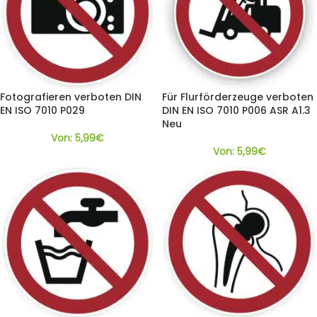
Fotografieren verboten DIN
Für Flurförderzeuge verboten
EN ISO 7010 P029
DIN EN ISO 7010 P006 ASR A1.3
Neu
Von:
5,99
€
Von:
5,99
€