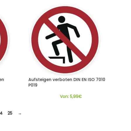
en
Aufsteigen verboten DIN EN ISO 7010
P019
Von:
5,99
€
24
25
→