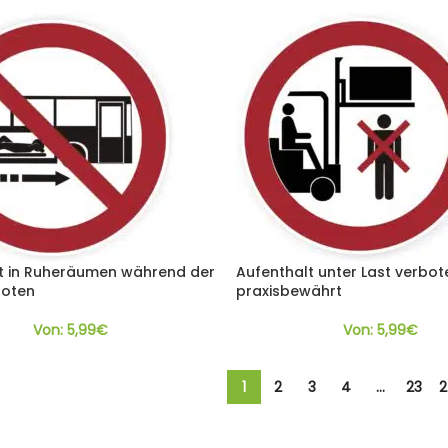
t in Ruheräumen während der
Aufenthalt unter Last verbot
boten
praxisbewährt
Von:
5,99
€
Von:
5,99
€
1
2
3
4
…
23