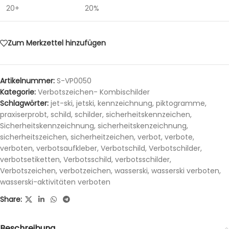
20+
20%
Zum Merkzettel hinzufügen
Artikelnummer:
S-VP0050
Kategorie:
Verbotszeichen- Kombischilder
Schlagwörter:
jet-ski
,
jetski
,
kennzeichnung
,
piktogramme
,
praxiserprobt
,
schild
,
schilder
,
sicherheitskennzeichen
,
Sicherheitskennzeichnung
,
sicherheitskenzeichnung
,
sicherheitszeichen
,
sicherheitzeichen
,
verbot
,
verbote
,
verboten
,
verbotsaufkleber
,
Verbotschild
,
Verbotschilder
,
verbotsetiketten
,
Verbotsschild
,
verbotsschilder
,
Verbotszeichen
,
verbotzeichen
,
wasserski
,
wasserski verboten
,
wasserski-aktivitäten verboten
Share:
Beschreibung