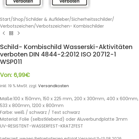
Start
/
Shop
/
Schilder & Aufkleber
/
Sicherheitsschilder
/
Verbotszeichen
/
Verbotszeichen- Kombischilder
Schild- Kombischild Wasserski-Aktivitäten
verboten DIN 4844-2:2012 ISO 20712-1
WSP011
Von:
6,99
€
inkl. 19 % MwSt.
zzgl.
Versandkosten
Maße:100 x 150mm, 150 x 225 mm, 200 x 300mm, 400 x 600mm,
533 x 800mm, 1200 x 800mm
Farbe: weiß / schwarz / Text schwarz
Material: Folie (selbstklebend) oder Aluverbundplatte 3mm
UV-RESISTENT-WASSERFEST-KRATZFEST
Lieferzeit:
wegen Betriebsferien erfolgt Versand 11-13.08.2026