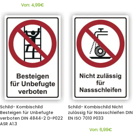
Von:
4,99
€
Schild- Kombischild
Schild- Kombischild Nicht
Besteigen für Unbefugte
zulässig für Nassschleifen DIN
verboten DIN 4844-2 D-P022
EN ISO 7010 P033
ASR A1.3
Von:
6,99
€