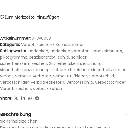
Zum Merkzettel hinzufügen
Artikelnummer:
S-VP0053
Kategorie:
Verbotszeichen- Kombischilder
Schlagwörter:
abdecken
,
abdecken verboten
,
kennzeichnung
,
piktogramme
,
praxiserprobt
,
schild
,
schilder
,
sicherheitskennzeichen
,
Sicherheitskennzeichnung
,
sicherheitskenzeichnung
,
sicherheitszeichen
,
sicherheitzeichen
,
verbot
,
verbote
,
verboten
,
verbotsaufkleber
,
Verbotschild
,
Verbotschilder
,
verbotsetiketten
,
Verbotsschild
,
verbotsschilder
,
Verbotszeichen
,
verbotzeichen
Share:
Beschreibung
Sicherheitszeichen
Kennzeichnung nach dem neuesten Stand der Technik