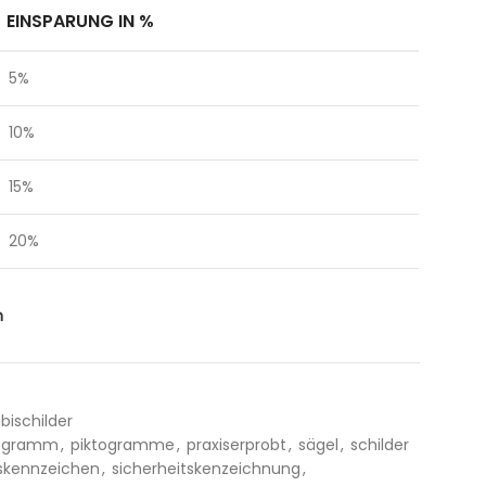
EINSPARUNG IN %
5%
10%
15%
20%
n
ischilder
togramm
,
piktogramme
,
praxiserprobt
,
sägel
,
schilder
tskennzeichen
,
sicherheitskenzeichnung
,