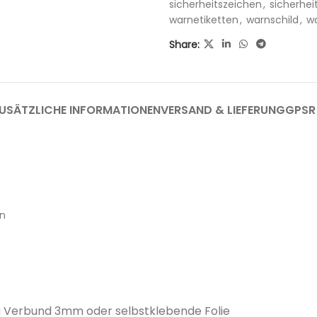
sicherheitszeichen
,
sicherhei
warnetiketten
,
warnschild
,
wa
Share:
USÄTZLICHE INFORMATIONEN
VERSAND & LIEFERUNG
GPSR
en
u Verbund 3mm oder selbstklebende Folie