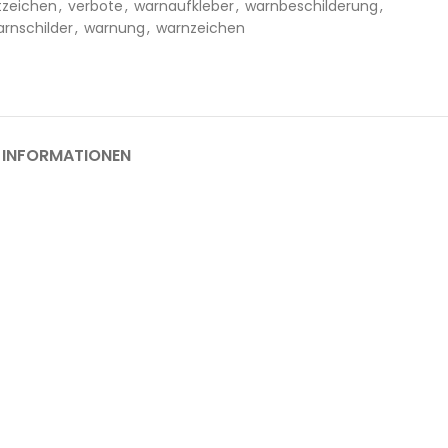
tzeichen
,
verbote
,
warnaufkleber
,
warnbeschilderung
,
rnschilder
,
warnung
,
warnzeichen
 INFORMATIONEN