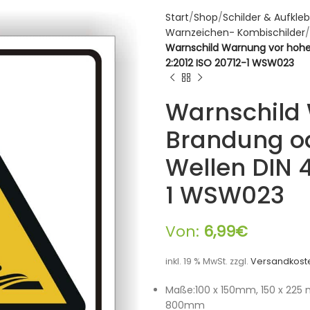
Start
Shop
Schilder & Aufkleb
Warnzeichen- Kombischilder
Warnschild Warnung vor hoh
2:2012 ISO 20712-1 WSW023
Warnschild
Brandung o
Wellen DIN 
1 WSW023
Von:
6,99
€
inkl. 19 % MwSt.
zzgl.
Versandkost
Maße:100 x 150mm, 150 x 225
800mm