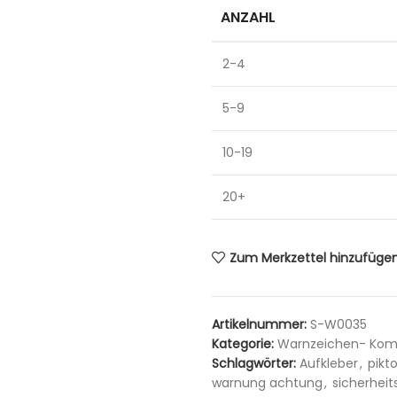
ANZAHL
2-4
5-9
10-19
20+
Zum Merkzettel hinzufüge
Artikelnummer:
S-W0035
Kategorie:
Warnzeichen- Komb
Schlagwörter:
Aufkleber
,
pik
warnung achtung
,
sicherhei