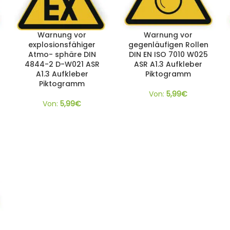
Warnung vor
Warnung vor
explosionsfähiger
gegenläufigen Rollen
Atmo- sphäre DIN
DIN EN ISO 7010 W025
4844-2 D-W021 ASR
ASR A1.3 Aufkleber
A1.3 Aufkleber
Piktogramm
Piktogramm
Von:
5,99
€
Von:
5,99
€