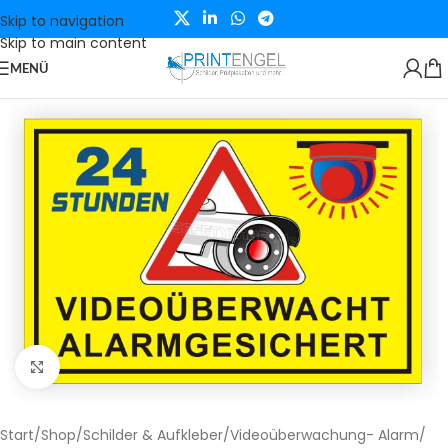
Skip to navigation
Skip to main content
MENÜ
Klicken zum Vergrößern
Start
/
Shop
/
Schilder & Aufkleber
/
Videoüberwachung- Alarm
/