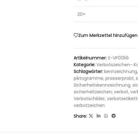
20+
Zum Merkzettel hinzufügen
Artikelnummer:
S-VP0056
Kategorie:
Verbotszeichen- K
Schlagwörter:
kennzeichnung
,
piktogramme
,
praxiserprobt
,
s
Sicherheitskennzeichnung
,
si
sicherheitzeichen
,
verbot
,
ver
Verbotschilder
,
verbotsetiket
verbotzeichen
Share: