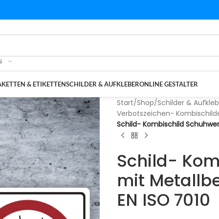
N
KETTEN & ETIKETTEN
SCHILDER & AUFKLEBER
ONLINE GESTALTER
Start
/
Shop
/
Schilder & Aufkleb
Verbotszeichen- Kombischild
Schild- Kombischild Schuhwer
Schild- Kom
mit Metallb
EN ISO 7010