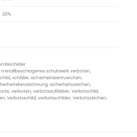
20%
ombischilder
metallbeschlagenes schuhwerk verboten
,
child
,
schilder
,
sicherheitskennzeichen
,
cherheitskenzeichnung
,
sicherheitszeichen
,
bote
,
verboten
,
verbotsaufkleber
,
Verbotschild
,
ten
,
Verbotsschild
,
verbotsschilder
,
Verbotszeichen
,