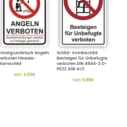
Privatgrundstück Angeln
Schild- Kombischild
verboten Hinweis-
Besteigen für Unbefugte
Warnschild
verboten DIN 4844-2 D-
P022 ASR A1.3
Von:
4,99
€
Von:
6,99
€