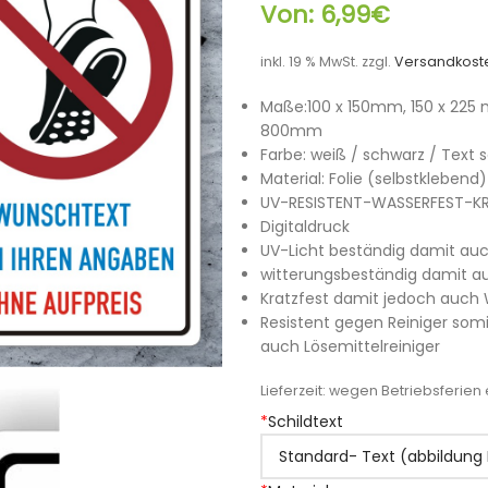
Von:
6,99
€
inkl. 19 % MwSt.
zzgl.
Versandkost
Maße:100 x 150mm, 150 x 225
800mm
Farbe: weiß / schwarz / Text 
Material: Folie (selbstklebe
UV-RESISTENT-WASSERFEST-K
Digitaldruck
UV-Licht beständig damit au
witterungsbeständig damit au
Kratzfest damit jedoch auch
Resistent gegen Reiniger som
auch Lösemittelreiniger
Lieferzeit:
wegen Betriebsferien e
*
Schildtext