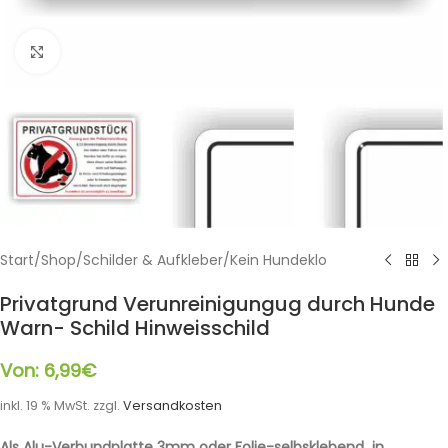
Klicken zum Vergrößern
Start
/
Shop
/
Schilder & Aufkleber
/
Kein Hundeklo
Privatgrund Verunreinigungug durch Hunde
Warn- Schild Hinweisschild
Von:
6,99
€
inkl. 19 % MwSt.
zzgl.
Versandkosten
Als Alu-Verbundplatte 3mm oder Folie-selbsklebend in