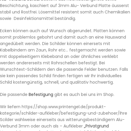
Beschichtung, kaschiert auf 3mm Alu- Verbund Platte äusserst
stabil und Rostfrei. Lösemittel resistent somit auch Chemikalien
sowie Desinfektionsmittel beständig.
Ecken können auch auf Wunsch abgerundet. Platten können
somit problemlos gebohrt und damit auch an eine Hauswand
angedübelt werden. Die Schilder können einersets mit
Kabelbindern am Zaun, Rohr etc… festgemacht werden sowie
mit doppelseitigem Klebeband an oder ähnliches verklebt
werden andererseits mit Rohrschellen befestigt. Bei
Wunschtext-Schildern den die passende Felder benutzen. Falls
sie kein passendes Schild finden fertigen wir Ihr individuelles
Schild kostengünstig, schnell, und qualitativ hochwertig.
Die passende
Befestigung
gibt es auch bei uns im Shop.
Wir liefern https://shop.www.printengel.de/produkt-
kategorie/schilder-aufkleber/befestigung-und-zubehoer/Ihre
Scilder wahlweise einerseits aus witterungsbeständigem
Alu-
Verbund 3mm
oder auch als – Aufkleber
„Privatgrund