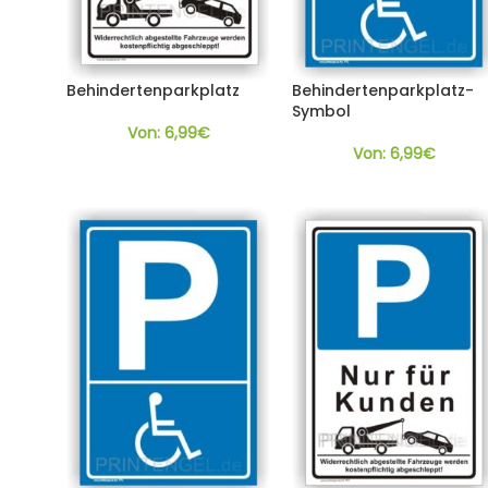
Behindertenparkplatz
Behindertenparkplatz-
Symbol
Von:
6,99
€
Von:
6,99
€