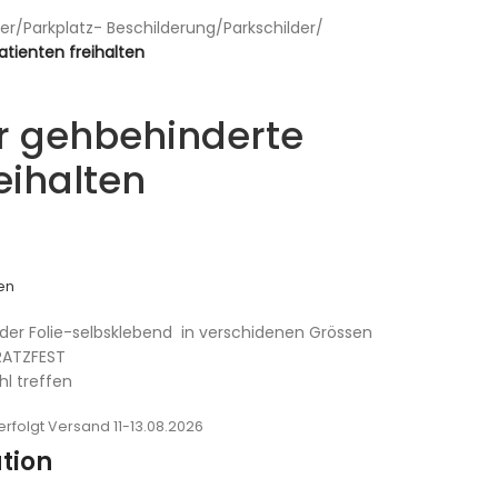
er
/
Parkplatz- Beschilderung
/
Parkschilder
/
atienten freihalten
ür gehbehinderte
eihalten
en
er Folie-selbsklebend in verschidenen Grössen
RATZFEST
hl treffen
rfolgt Versand 11-13.08.2026
tion