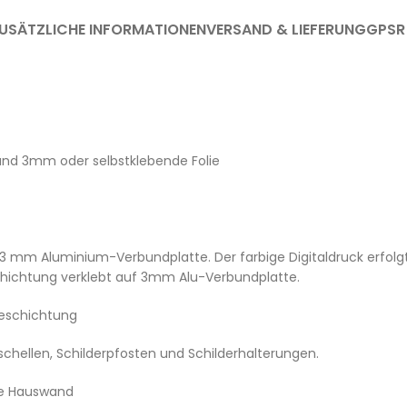
USÄTZLICHE INFORMATIONEN
VERSAND & LIEFERUNG
GPSR
und 3mm oder selbstklebende Folie
 3 mm Aluminium-Verbundplatte. Der farbige Digitaldruck erfolgt 
schichtung verklebt auf 3mm Alu-Verbundplatte.
Beschichtung
chellen, Schilderpfosten und Schilderhalterungen.
ne Hauswand