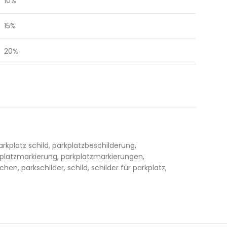
10%
15%
20%
arkplatz schild
,
parkplatzbeschilderung
,
platzmarkierung
,
parkplatzmarkierungen
,
ichen
,
parkschilder
,
schild
,
schilder für parkplatz
,