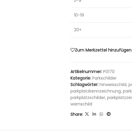
5-9
10-19
20+
Zum Merkzettel hinzufügen
Artikelnummer:
P0170
Kategorie:
Parkschilder
Schlagwörter:
hinweisschild
,
p
parkplatzkennzeichnung
,
park
parkplatzschilder
,
parkplatzze
warnschild
Share: