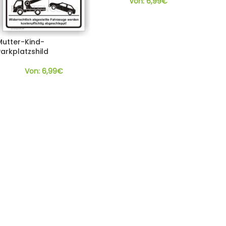
Von:
6,99
€
Mutter-Kind-
Parkplatzshild
Von:
6,99
€