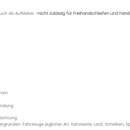
auch als Aufkleber
-nicht zulässig für Freihandschleifen und ha
00mm
undung
hichtung.
tergründen. Fahrzeuge jeglicher Art. Karosserie, Lack, Scheiben,