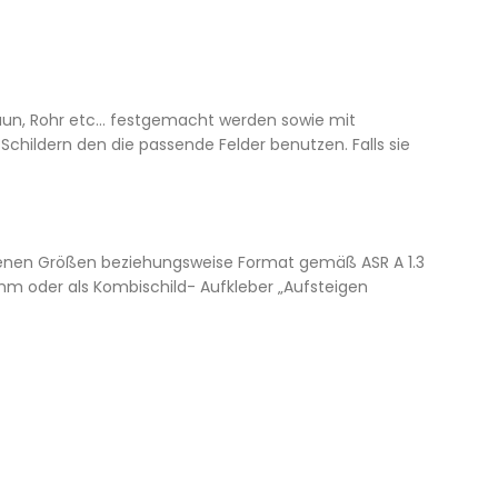
aun, Rohr etc… festgemacht werden sowie mit
childern den die passende Felder benutzen. Falls sie
iedenen Größen beziehungsweise Format gemäß ASR A 1.3
3mm oder als Kombischild- Aufkleber „Aufsteigen