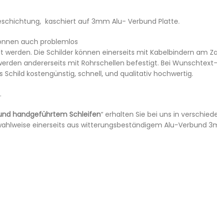
eschichtung, kaschiert auf 3mm Alu- Verbund Platte.
önnen auch problemlos
 werden. Die Schilder können einerseits mit Kabelbindern am Z
rden andererseits mit Rohrschellen befestigt. Bei Wunschtext-S
es Schild kostengünstig, schnell, und qualitativ hochwertig.
.
n und handgeführtem Schleifen
“ erhalten Sie bei uns in versch
der wahlweise einerseits aus witterungsbeständigem Alu-Verbund 