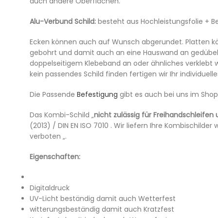
auch andere Oberflächen.
Alu-Verbund Schild:
besteht aus Hochleistungsfolie + B
Ecken können auch auf Wunsch abgerundet. Platten k
gebohrt und damit auch an eine Hauswand an gedübelt
doppelseitigem Klebeband an oder ähnliches verklebt we
kein passendes Schild finden fertigen wir Ihr individuell
Die Passende
Befestigung
gibt es auch bei uns im Shop
Das Kombi-Schild „
nicht zulässig für Freihandschleife
(2013) / DIN EN ISO 7010 . Wir liefern Ihre Kombischil
verboten „.
Eigenschaften:
Digitaldruck
UV-Licht beständig damit auch Wetterfest
witterungsbeständig damit auch Kratzfest