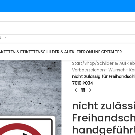
N
KETTEN & ETIKETTEN
SCHILDER & AUFKLEBER
ONLINE GESTALTER
Start
/
Shop
/
Schilder & Aufkleb
Verbotszeichen- Wunsch- Ko
nicht zulässig für Freihands
7010 P034
nicht zuläss
Freihandsch
handgeführ