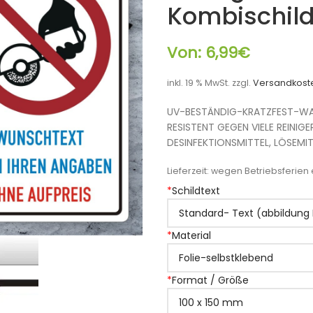
Kombischild
Von:
6,99
€
inkl. 19 % MwSt.
zzgl.
Versandkost
UV-BESTÄNDIG-KRATZFEST-WA
RESISTENT GEGEN VIELE REINIGE
DESINFEKTIONSMITTEL, LÖSEMIT
Lieferzeit:
wegen Betriebsferien e
*
Schildtext
*
Material
*
Format / Größe