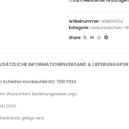
Zum Merkzettel hinzufügen
Artikelnummer:
VERB00034
Kategorie:
Verbotszeichen- W
Share:
USÄTZLICHE INFORMATIONEN
VERSAND & LIEFERUNG
GPSR
m Schleifen Kombischild ISO 7010 P034
hrem Wunschtext beziehungsweise Logo.
nd LOGO.
Warenkorb gelegt wird.