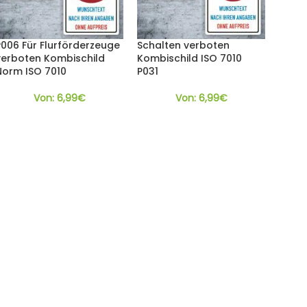
P006 Für Flurförderzeuge
Schalten verboten
verboten Kombischild
Kombischild ISO 7010
Norm ISO 7010
P031
Von:
6,99
€
Von:
6,99
€