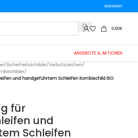
KONTAKT
0,00
€
ANGEBOTE & AKTIONEN
er
/
Sicherheitsschilder
/
Verbotszeichen
/
mbischilder
/
chleifen und handgeführtem Schleifen Kombischild ISO
ig für
leifen und
tem Schleifen