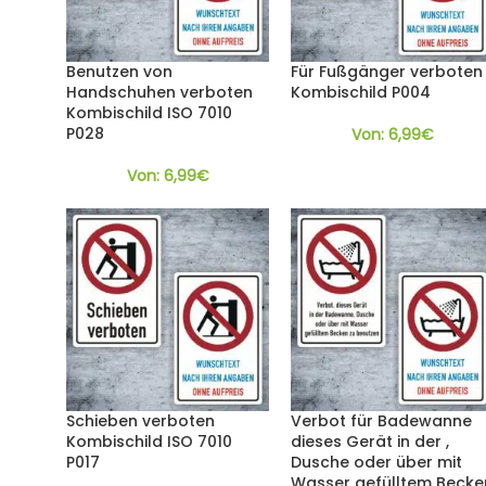
Benutzen von
Für Fußgänger verboten
Handschuhen verboten
Kombischild P004
Kombischild ISO 7010
P028
Von:
6,99
€
Von:
6,99
€
Schieben verboten
Verbot für Badewanne
Kombischild ISO 7010
dieses Gerät in der ,
P017
Dusche oder über mit
Wasser gefülltem Becke