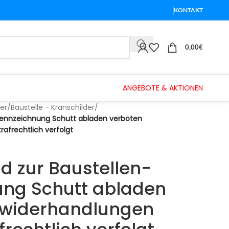
KONTAKT
0,00
€
ANGEBOTE & AKTIONEN
er
/
Baustelle - Kranschilder
/
-kennzeichnung Schutt abladen verboten
afrechtlich verfolgt
d zur Baustellen-
ung Schutt abladen
uwiderhandlungen