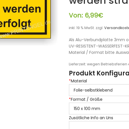
werden straf
Von:
6,99
€
inkl. 19 % MwSt.
zzgl.
Versandkost
Als Alu-Verbundplatte 3mm od
UV-RESISTENT-WASSERFEST-K
Material / Format bitte Auswa
Lieferzeit:
wegen Betriebsferien e
Produkt Konfigura
*
Material
*
Format / Größe
Zusätliche Info an Uns