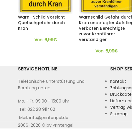
Warn- Schild Vorsicht
Warnschild Gefahr durc
Quetschgefahr durch
Kran unbefugter Aufstie
Kran
verboten Berechtigte
zuvor Kranführer
verständigen
Von:
6,99
€
Von:
6,99
€
SERVICE HOTLINE
SHOP SE
Telefonische Unterstützung und
Kontakt
Beratung unter:
Zahlungsa
Druckdate
Liefer- u
Mo. - Fr. 09:00 - 15:00 Uhr
Vertrag wi
Tel: 022 28 911462
Sitemap
Mail: info@printengel.de
2006-2026 © by Printengel