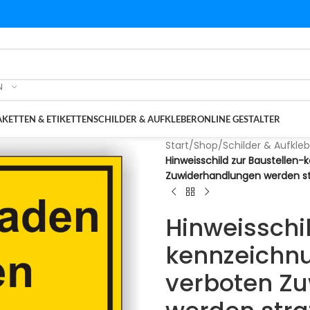
N
KETTEN & ETIKETTEN
SCHILDER & AUFKLEBER
ONLINE GESTALTER
Start
/
Shop
/
Schilder & Aufkleb
Hinweisschild zur Baustellen
Zuwiderhandlungen werden str
Hinweisschil
kennzeichn
verboten Z