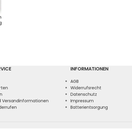
h
g
RVICE
INFORMATIONEN
AGB
rten
Widerrufsrecht
n
Datenschutz
nd Versandinformationen
Impressum
derrufen
Batterientsorgung