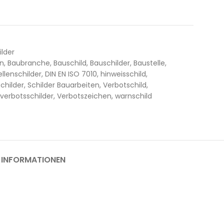
ilder
en
,
Baubranche
,
Bauschild
,
Bauschilder
,
Baustelle
,
llenschilder
,
DIN EN ISO 7010
,
hinweisschild
,
schilder
,
Schilder Bauarbeiten
,
Verbotschild
,
verbotsschilder
,
Verbotszeichen
,
warnschild
 INFORMATIONEN