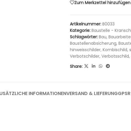
Zum Merkzettel hinzufügen
Artikelnummer:
B0033
Kategorie:
Baustelle - Kransch
Schlagwörter:
Bau
,
Bauarbeit
Baustellenabsicherung
,
Bauste
hinweisschilder
,
Kombischild
,
Verbotschilder
,
Verbotsschild
,
Share:
USÄTZLICHE INFORMATIONEN
VERSAND & LIEFERUNG
GPSR