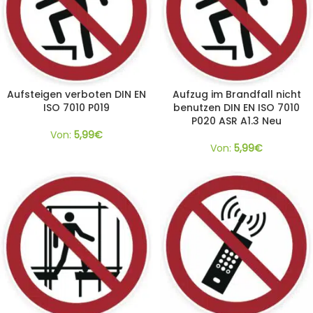
Aufsteigen verboten DIN EN
Aufzug im Brandfall nicht
ISO 7010 P019
benutzen DIN EN ISO 7010
P020 ASR A1.3 Neu
Von:
5,99
€
Von:
5,99
€