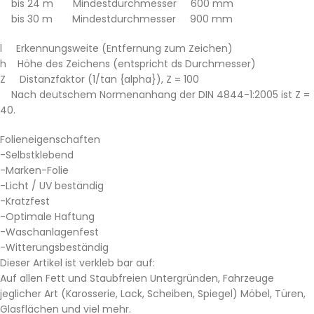
bis 24 m Mindestdurchmesser 600 mm
bis 30 m Mindestdurchmesser 900 mm
l Erkennungsweite (Entfernung zum Zeichen)
h Höhe des Zeichens (entspricht ds Durchmesser)
Z Distanzfaktor (1/tan {alpha}), Z = 100
Nach deutschem Normenanhang der DIN 4844-1:2005 ist Z =
40.
Folieneigenschaften
-Selbstklebend
-Marken-Folie
-Licht / UV beständig
-Kratzfest
-Optimale Haftung
-Waschanlagenfest
-Witterungsbeständig
Dieser Artikel ist verkleb bar auf:
Auf allen Fett und Staubfreien Untergründen, Fahrzeuge
jeglicher Art (Karosserie, Lack, Scheiben, Spiegel) Möbel, Türen,
Glasflächen und viel mehr.