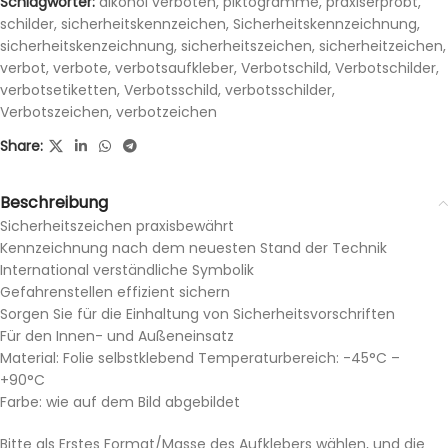
Schlagwörter:
alkohol verboten
,
piktogramme
,
praxiserprobt
,
schilder
,
sicherheitskennzeichen
,
Sicherheitskennzeichnung
,
sicherheitskenzeichnung
,
sicherheitszeichen
,
sicherheitzeichen
,
verbot
,
verbote
,
verbotsaufkleber
,
Verbotschild
,
Verbotschilder
,
verbotsetiketten
,
Verbotsschild
,
verbotsschilder
,
Verbotszeichen
,
verbotzeichen
Share:
Beschreibung
Sicherheitszeichen praxisbewährt
Kennzeichnung nach dem neuesten Stand der Technik
International verständliche Symbolik
Gefahrenstellen effizient sichern
Sorgen Sie für die Einhaltung von Sicherheitsvorschriften
Für den Innen- und Außeneinsatz
Material: Folie selbstklebend Temperaturbereich: -45°C –
+90°C
Farbe: wie auf dem Bild abgebildet
Bitte als Erstes Format/Masse des Aufklebers wählen, und die