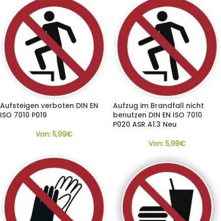
Aufsteigen verboten DIN EN
Aufzug im Brandfall nicht
ISO 7010 P019
benutzen DIN EN ISO 7010
P020 ASR A1.3 Neu
Von:
5,99
€
Von:
5,99
€