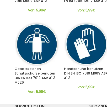
7010 M002 ASR A1.3
EN ISO 7010 M017 ASR A1.
Von:
5,99
€
Von:
5,99
€
Gebotszeichen
Handschuhe benutzen
Schutzschürze benuten
DIN EN ISO 7010 M009 AS
DIN EN ISO 7010 ASR A1.3
A1.3
M026
Von:
5,99
€
Von:
5,99
€
SERVICE HOTLINE
SHOP SE