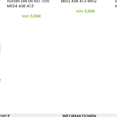
3
nutzen DIN EN ISO 7010
M012 ASR A1.3 M012
M024 ASR A1.3
Von:
5,99
€
Von:
5,99
€
R
RVICE
INFORMATIONEN