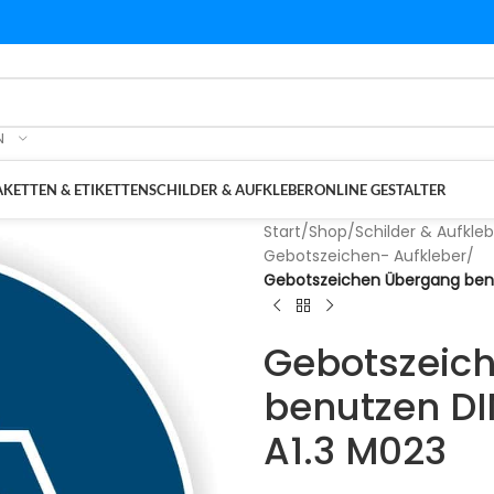
N
KETTEN & ETIKETTEN
SCHILDER & AUFKLEBER
ONLINE GESTALTER
Start
/
Shop
/
Schilder & Aufkleb
Gebotszeichen- Aufkleber
/
Gebotszeichen Übergang benut
Gebotszeic
benutzen DI
A1.3 M023