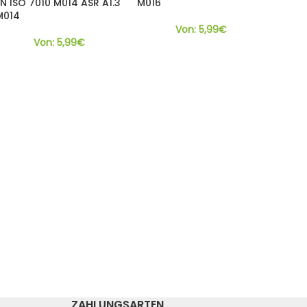
EN ISO 7010 M014 ASR A1.3
M016
M014
Von:
5,99
€
Von:
5,99
€
ZAHLUNGSARTEN