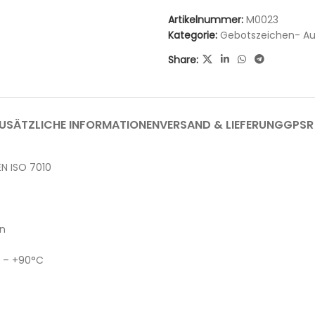
Artikelnummer:
M0023
Kategorie:
Gebotszeichen- Au
Share:
USÄTZLICHE INFORMATIONEN
VERSAND & LIEFERUNG
GPSR
N ISO 7010
en
C – +90°C