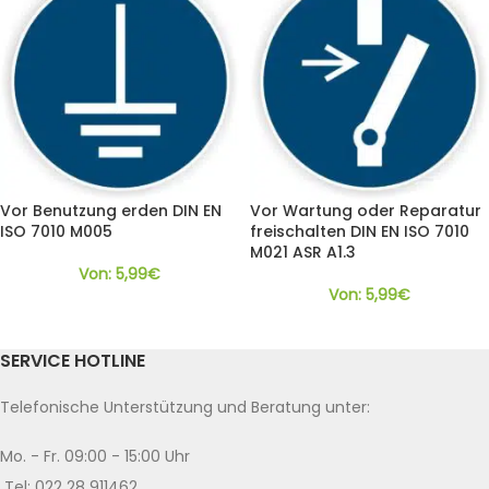
Vor Benutzung erden DIN EN
Vor Wartung oder Reparatur
ISO 7010 M005
freischalten DIN EN ISO 7010
M021 ASR A1.3
Von:
5,99
€
Von:
5,99
€
SERVICE HOTLINE
Telefonische Unterstützung und Beratung unter:
Mo. - Fr. 09:00 - 15:00 Uhr
Tel: 022 28 911462