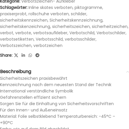
Kategorie:
Verbotszeichen- Aufkleber
Schlagwörter:
Inline skates verboten
,
piktogramme
,
praxiserprobt
,
rollschuhe verboten
,
schilder
,
sicherheitskennzeichen
,
Sicherheitskennzeichnung
,
sicherheitskenzeichnung
,
sicherheitszeichen
,
sicherheitzeichen
,
verbot
,
verbote
,
verbotsaufkleber
,
Verbotschild
,
Verbotschilder
,
verbotsetiketten
,
Verbotsschild
,
verbotsschilder
,
Verbotszeichen
,
verbotzeichen
Share:
Beschreibung
Sicherheitszeichen praxisbewährt
Kennzeichnung nach dem neuesten Stand der Technik
International verständliche Symbolik
Gefahrenstellen effizient sichern
Sorgen Sie für die Einhaltung von Sicherheitsvorschriften
Für den Innen- und Außeneinsatz
Material: Folie selbstklebend Temperaturbereich: -45°C –
+90°C
Farbe: wie auf dem Bild abgebildet