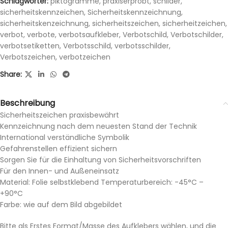
Schlagwörter:
piktogramme
,
praxiserprobt
,
schilder
,
sicherheitskennzeichen
,
Sicherheitskennzeichnung
,
sicherheitskenzeichnung
,
sicherheitszeichen
,
sicherheitzeichen
,
verbot
,
verbote
,
verbotsaufkleber
,
Verbotschild
,
Verbotschilder
,
verbotsetiketten
,
Verbotsschild
,
verbotsschilder
,
Verbotszeichen
,
verbotzeichen
Share:
Beschreibung
Sicherheitszeichen praxisbewährt
Kennzeichnung nach dem neuesten Stand der Technik
International verständliche Symbolik
Gefahrenstellen effizient sichern
Sorgen Sie für die Einhaltung von Sicherheitsvorschriften
Für den Innen- und Außeneinsatz
Material: Folie selbstklebend Temperaturbereich: -45°C –
+90°C
Farbe: wie auf dem Bild abgebildet
Bitte als Erstes Format/Masse des Aufklebers wählen, und die