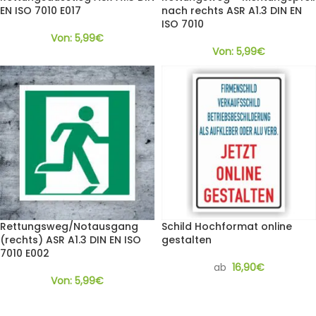
EN ISO 7010 E017
nach rechts ASR A1.3 DIN EN
ISO 7010
Von:
5,99
€
Von:
5,99
€
Rettungsweg/​Notausgang
Schild Hochformat online
(rechts) ASR A1.3 DIN EN ISO
gestalten
7010 E002
ab
16,90
€
Von:
5,99
€