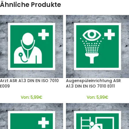
Ähnliche Produkte
Arzt ASR A1.3 DIN EN ISO 7010
Augenspül­einrichtung ASR
E009
A1.3 DIN EN ISO 7010 E011
Von:
5,99
€
Von:
5,99
€