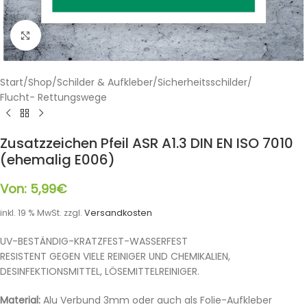
Klicken zum Vergrößern
Start
/
Shop
/
Schilder & Aufkleber
/
Sicherheitsschilder
/
Flucht- Rettungswege
Zusatzzeichen Pfeil ASR A1.3 DIN EN ISO 7010
(ehemalig E006)
Von:
5,99
€
inkl. 19 % MwSt.
zzgl.
Versandkosten
UV-BESTÄNDIG-KRATZFEST-WASSERFEST
RESISTENT GEGEN VIELE REINIGER UND CHEMIKALIEN,
DESINFEKTIONSMITTEL, LÖSEMITTELREINIGER.
Material:
Alu Verbund 3mm oder auch als Folie-Aufkleber