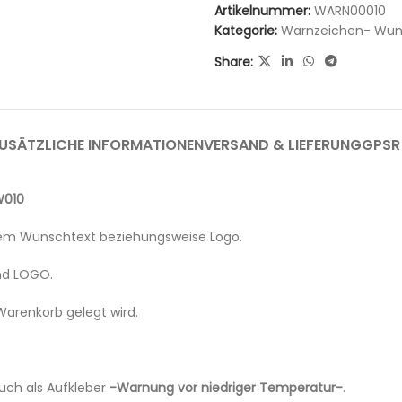
Artikelnummer:
WARN00010
Kategorie:
Warnzeichen- Wun
Share:
USÄTZLICHE INFORMATIONEN
VERSAND & LIEFERUNG
GPSR
W010
hrem Wunschtext beziehungsweise Logo.
nd LOGO.
Warenkorb gelegt wird.
auch als Aufkleber
-Warnung vor niedriger Temperatur-
.