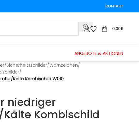
KONTAKT
0,00
€
ANGEBOTE & AKTIONEN
er
/
Sicherheitsschilder
/
Warnzeichen
/
schilder
/
ratur/Kälte Kombischild W010
 niedriger
Kälte Kombischild