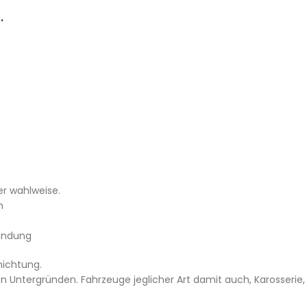
.
r wahlweise.
m
undung
hichtung.
en Untergründen. Fahrzeuge jeglicher Art damit auch, Karosserie,