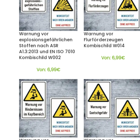
Warnung vor
Warnung vor
explosionsgefährlichen
Flurförderzeugen
Stoffen nach ASR
Kombischild W014
A1.3:2013 und EN ISO 7010
Kombischild W002
Von:
6,99
€
Von:
6,99
€