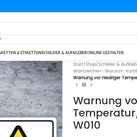
N
KETTEN & ETIKETTEN
SCHILDER & AUFKLEBER
ONLINE GESTALTER
Start
/
Shop
/
Schilder & Aufkleb
Warnzeichen- Wunsch- Kombi
Warnung vor niedriger Tempe
Warnung vor
Temperatur/
W010