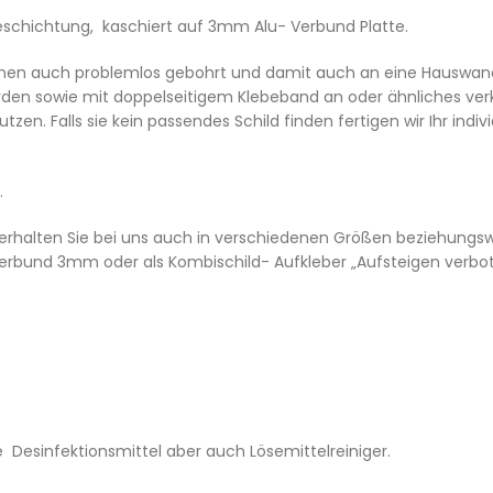
eschichtung, kaschiert auf 3mm Alu- Verbund Platte.
en auch problemlos gebohrt und damit auch an eine Hauswand a
en sowie mit doppelseitigem Klebeband an oder ähnliches verkl
n. Falls sie kein passendes Schild finden fertigen wir Ihr individ
.
erhalten Sie bei uns auch in verschiedenen Größen beziehungswe
erbund 3mm oder als Kombischild- Aufkleber „Aufsteigen verbot
 Desinfektionsmittel aber auch Lösemittelreiniger.