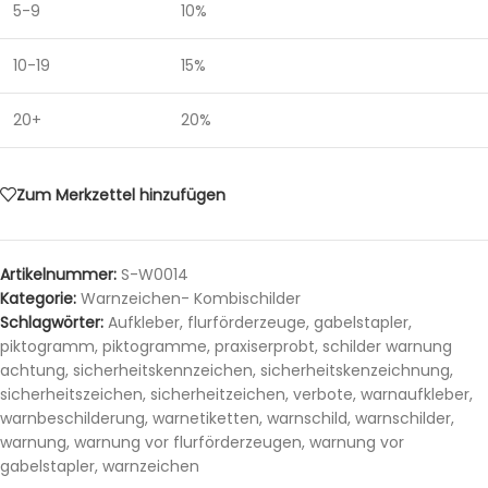
5-9
10%
10-19
15%
20+
20%
Zum Merkzettel hinzufügen
Artikelnummer:
S-W0014
Kategorie:
Warnzeichen- Kombischilder
Schlagwörter:
Aufkleber
,
flurförderzeuge
,
gabelstapler
,
piktogramm
,
piktogramme
,
praxiserprobt
,
schilder warnung
achtung
,
sicherheitskennzeichen
,
sicherheitskenzeichnung
,
sicherheitszeichen
,
sicherheitzeichen
,
verbote
,
warnaufkleber
,
warnbeschilderung
,
warnetiketten
,
warnschild
,
warnschilder
,
warnung
,
warnung vor flurförderzeugen
,
warnung vor
gabelstapler
,
warnzeichen