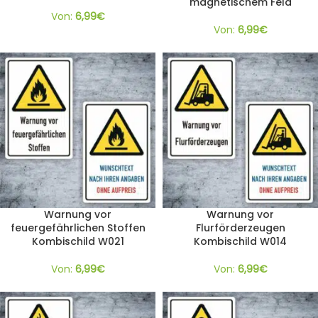
magnetischem Feld
Von:
6,99
€
Von:
6,99
€
Warnung vor
Warnung vor
feuergefährlichen Stoffen
Flurförderzeugen
Kombischild W021
Kombischild W014
Von:
6,99
€
Von:
6,99
€