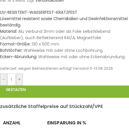
inkl. 19 % MwSt.
zzgl.
Versandkosten
UV-RESISTENT-WASSERFEST-KRATZFEST
Lösemittel resistent sowie Chemikalien und Desinfektionsmittel
beständig.
Material:
Alu Verbund 3mm oder als Folie selbstklebend
(Aufkleber), auch Reflektierend RA1/A, Magnetfolie
Format-Größe:
130 x 500 mm
Bohrlöcher:
Wahlweise mit oder ohne Lochbohrung.
Ecken-Abrundung:
Wahlweise mit oder ohne Eckenabrundung.
Lieferzeit:
wegen Betriebsferien erfolgt Versand 11-13.08.2026
-
+
GESTALTEN
zusätzliche Staffelpreise auf Stückzahl/VPE
ANZAHL
EINSPARUNG IN %