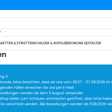
N
KETTEN & ETIKETTEN
SCHILDER & AUFKLEBER
ONLINE GESTALTER
en
g !!!
 Kunde, bitte beachten, dass wir uns vom 28.07 - 07.08.2026 im 
ngenden Fällen erreichen Sie uns per E-Mail.
Bestellungen werden ab dem 11 August versendet.
 Shop bleibt zum Schauen und Kaufen geöffnet, aber bitte haben 
te verschickt werden. Alle Bestellungen werden ab 11.08.2026 ve