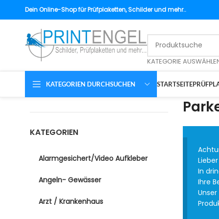
Dein
Online-Shop für Prüfplaketten, Schilder und mehr..
KATEGORIE AUSWÄHLE
KATEGORIEN DURCHSUCHEN
STARTSEITE
PRÜFPLA
Park
KATEGORIEN
Achtun
Alarmgesichert/Video Aufkleber
Lieber
In dri
Angeln- Gewässer
Ihre 
Unser
Arzt / Krankenhaus
Produk