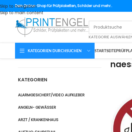
Skip to navigation
Dein
Online-Shop für Prüfplaketten, Schilder und mehr..
Skip to main content
KATEGORIE AUSWÄHLE
KATEGORIEN DURCHSUCHEN
STARTSEITE
PRÜFPLA
naes
KATEGORIEN
ALARMGESICHERT/VIDEO AUFKLEBER
ANGELN- GEWÄSSER
ARZT / KRANKENHAUS