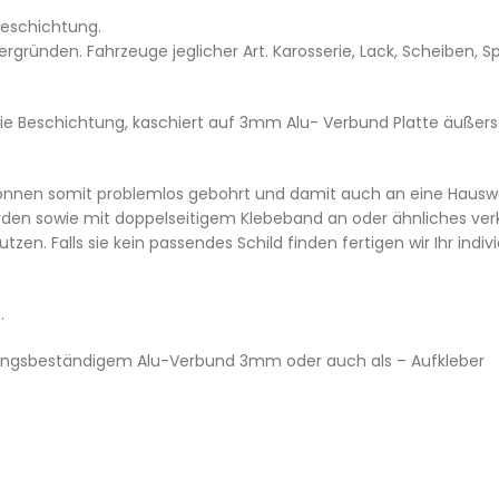
Beschichtung.
tergründen. Fahrzeuge jeglicher Art. Karosserie, Lack, Scheiben,
e Beschichtung, kaschiert auf 3mm Alu- Verbund Platte äußerst s
nnen somit problemlos gebohrt und damit auch an eine Hauswan
en sowie mit doppelseitigem Klebeband an oder ähnliches verkl
n. Falls sie kein passendes Schild finden fertigen wir Ihr individ
.
tterungsbeständigem Alu-Verbund 3mm oder auch als – Aufkleber