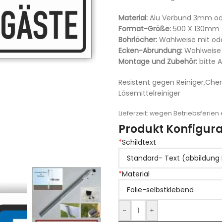
Material:
Alu Verbund 3mm oder
Format-Größe:
500 X 130mm
Bohrlöcher:
Wahlweise mit od
Ecken-Abrundung:
Wahlweise 
Montage und Zubehör:
bitte 
Resistent gegen Reiniger,Che
Lösemittelreiniger
Lieferzeit:
wegen Betriebsferien e
Produkt Konfigura
*
Schildtext
*
Material
-
+