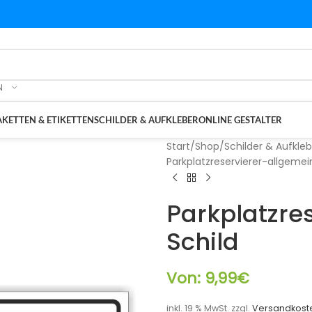
N
KETTEN & ETIKETTEN
SCHILDER & AUFKLEBER
ONLINE GESTALTER
Start
/
Shop
/
Schilder & Aufkleb
Parkplatzreservierer-allgemei
Parkplatzres
Schild
Von:
9,99
€
inkl. 19 % MwSt.
zzgl.
Versandkost