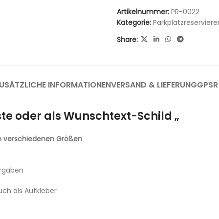
Artikelnummer:
PR-0022
Kategorie:
Parkplatzreservier
Share:
USÄTZLICHE INFORMATIONEN
VERSAND & LIEFERUNG
GPSR
ste oder als Wunschtext-Schild „
in verschiedenen Größen
orgaben
uch als Aufkleber