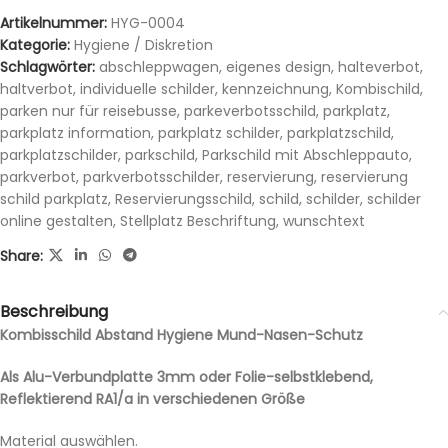
Artikelnummer:
HYG-0004
Kategorie:
Hygiene / Diskretion
Schlagwörter:
abschleppwagen
,
eigenes design
,
halteverbot
,
haltverbot
,
individuelle schilder
,
kennzeichnung
,
Kombischild
,
parken nur für reisebusse
,
parkeverbotsschild
,
parkplatz
,
parkplatz information
,
parkplatz schilder
,
parkplatzschild
,
parkplatzschilder
,
parkschild
,
Parkschild mit Abschleppauto
,
parkverbot
,
parkverbotsschilder
,
reservierung
,
reservierung
schild parkplatz
,
Reservierungsschild
,
schild
,
schilder
,
schilder
online gestalten
,
Stellplatz Beschriftung
,
wunschtext
Share:
Beschreibung
Kombisschild Abstand Hygiene Mund-Nasen-Schutz
Als Alu-Verbundplatte 3mm oder Folie-selbstklebend,
Reflektierend RA1/a in verschiedenen Größe
Material auswählen.