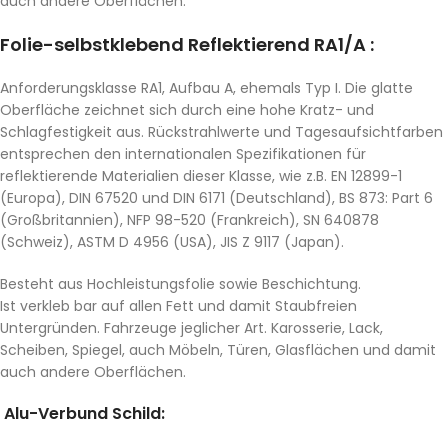
auch andere Oberflächen.
Folie-selbstklebend Reflektierend RA1/A :
Anforderungsklasse RA1, Aufbau A, ehemals Typ I. Die glatte
Oberfläche zeichnet sich durch eine hohe Kratz- und
Schlagfestigkeit aus. Rückstrahlwerte und Tagesaufsichtfarben
entsprechen den internationalen Spezifikationen für
reflektierende Materialien dieser Klasse, wie z.B. EN 12899-1
(Europa), DIN 67520 und DIN 6171 (Deutschland), BS 873: Part 6
(Großbritannien), NFP 98-520 (Frankreich), SN 640878
(Schweiz), ASTM D 4956 (USA), JIS Z 9117 (Japan).
Besteht aus Hochleistungsfolie sowie Beschichtung.
Ist verkleb bar auf allen Fett und damit Staubfreien
Untergründen. Fahrzeuge jeglicher Art. Karosserie, Lack,
Scheiben, Spiegel, auch Möbeln, Türen, Glasflächen und damit
auch andere Oberflächen.
Alu-Verbund Schild: