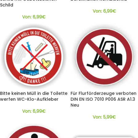
Schild
Von:
6,99
€
Von:
6,99
€
Bitte keinen Müll in die Toilette
Für Flurförderzeuge verboten
werfen WC-Klo-Aufkleber
DIN EN ISO 7010 P006 ASR A1.3
Neu
Von:
6,99
€
Von:
5,99
€