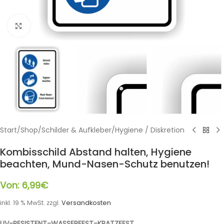
Klicken zum Vergrößern
Start
/
Shop
/
Schilder & Aufkleber
/
Hygiene / Diskretion
Kombisschild Abstand halten, Hygiene
beachten, Mund-Nasen-Schutz benutzen!
Von:
6,99
€
inkl. 19 % MwSt.
zzgl.
Versandkosten
UV-RESISTENT-WASSERFEST-KRATZFEST