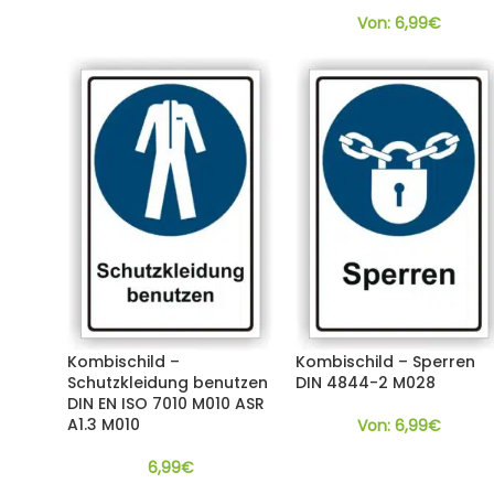
Von:
6,99
€
Kombischild –
Kombischild – Sperren
Schutzkleidung benutzen
DIN 4844-2 M028
DIN EN ISO 7010 M010 ASR
A1.3 M010
Von:
6,99
€
6,99
€