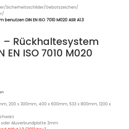
er
/
Sicherheitsschilder
/
Gebotszeichen
/
r
/
m benutzen DIN EN ISO 7010 M020 ASR A1.3
d – Rückhaltesystem
N EN ISO 7010 M020
en
 mm, 200 x 300mm, 400 x 600mm, 533 x 800mm, 1200 x
schwarz
nd) oder Aluverbundplatte 3mm