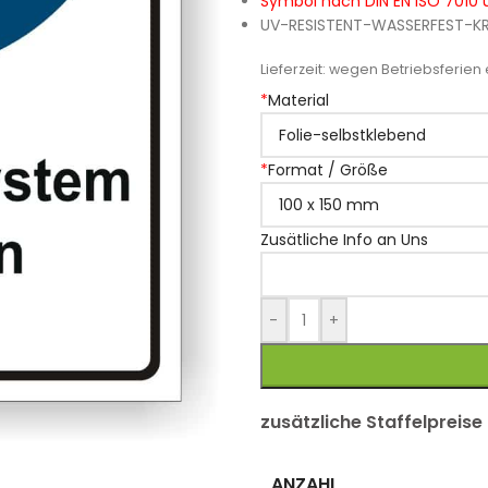
Symbol nach DIN EN ISO 7010 u
UV-RESISTENT-WASSERFEST-K
Lieferzeit:
wegen Betriebsferien e
*
Material
*
Format / Größe
Zusätliche Info an Uns
-
+
zusätzliche Staffelpreise
ANZAHL