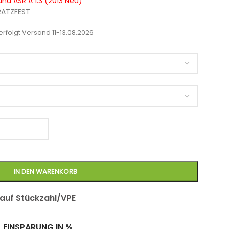
nd ASR A 1.3 (2013 Neu)
RATZFEST
rfolgt Versand 11-13.08.2026
IN DEN WARENKORB
 auf Stückzahl/VPE
EINSPARUNG IN %