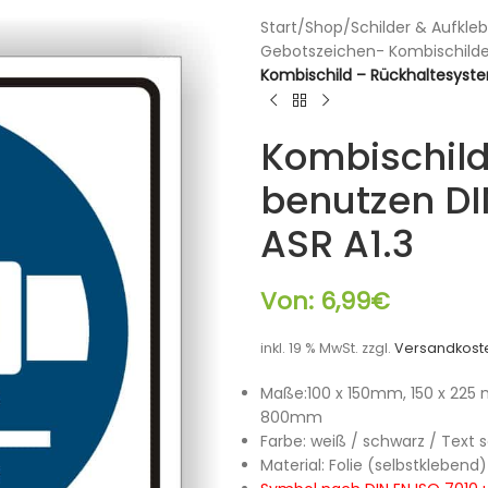
Start
/
Shop
/
Schilder & Aufkleb
Gebotszeichen- Kombischilde
Kombischild – Rückhaltesyste
Kombischil
benutzen DI
ASR A1.3
Von:
6,99
€
inkl. 19 % MwSt.
zzgl.
Versandkost
Maße:100 x 150mm, 150 x 225
800mm
Farbe: weiß / schwarz / Text 
Material: Folie (selbstklebe