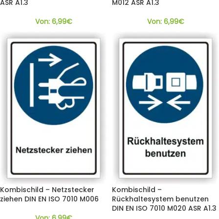
ASR A1.3
M012 ASR A1.3
Von:
6,99
€
Von:
6,99
€
Kombischild – Netzstecker
Kombischild –
ziehen DIN EN ISO 7010 M006
Rückhaltesystem benutzen
DIN EN ISO 7010 M020 ASR A1.3
Von:
6,99
€