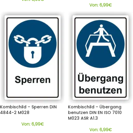
Von:
6,99
€
Kombischild – Sperren DIN
Kombischild – Übergang
4844-2 M028
benutzen DIN EN ISO 7010
M023 ASR A1.3
Von:
6,99
€
Von:
6,99
€