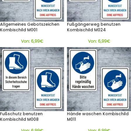
Allgemeines Gebotszeichen
Fußgängerweg benutzen
Kombischild M001
Kombischild M024
Von:
6,99
€
Von:
6,99
€
Fußschutz benutzen
Hände waschen Kombischild
Kombischild M008
M011
Von:
6,99
€
Von:
6,99
€