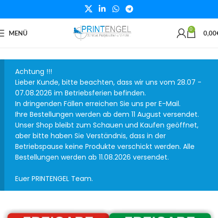
0
MENÜ
0,00
Achtung !!!
Lieber Kunde, bitte beachten, dass wir uns vom 28.07 -
07.08.2026 im Betriebsferien befinden.
In dringenden Fällen erreichen Sie uns per E-Mail.
Ihre Bestellungen werden ab dem 11 August versendet.
Unser Shop bleibt zum Schauen und Kaufen geöffnet,
aber bitte haben Sie Verständnis, dass in der
Betriebspause keine Produkte verschickt werden. Alle
Bestellungen werden ab 11.08.2026 versendet.
Euer PRINTENGEL Team.