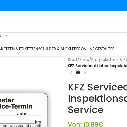
N
KETTEN & ETIKETTEN
SCHILDER & AUFKLEBER
ONLINE GESTALTER
Start
/
Shop
/
Prüfplaketten & E
KFZ Serviceaufkleber Inspekti
KFZ Service
Inspektions
Service
Von:
10,99
€