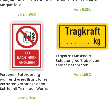
Folie, Alu-verbund Schild oder
Brandfall nicht benutzen
Magnetfolie
Von:
5,31
€
Von:
4,99
€
Tragkraft Maximale
Belastung Aufkleber zum
selber beschriften
Von:
1,59
€
Personen Beförderung
während eines Brandfalles
verboten Verbotszeichen
Schild mit Text nach Wunsch
Von:
4,99
€