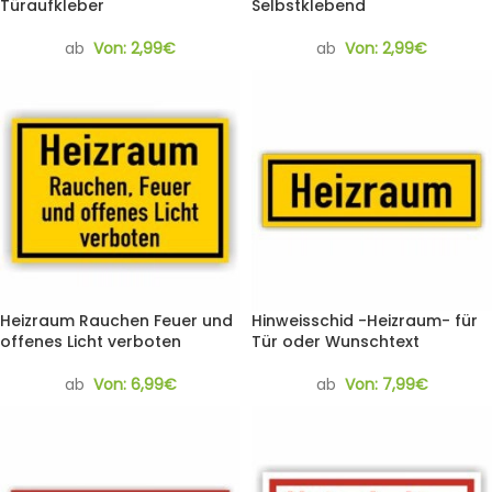
Türaufkleber
Selbstklebend
ab
Von:
2,99
€
ab
Von:
2,99
€
Heizraum Rauchen Feuer und
Hinweisschid -Heizraum- für
offenes Licht verboten
Tür oder Wunschtext
ab
Von:
6,99
€
ab
Von:
7,99
€